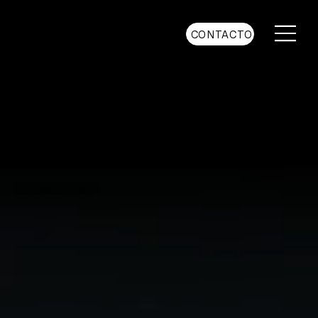
CONTACTO
retail design
Hacemos realidad
tus ideas
LLEVAMOS TU MARCA AL SIGUIENTE NIVEL
CON LA MEJOR TECNOLOGÍA Y CALIDAD